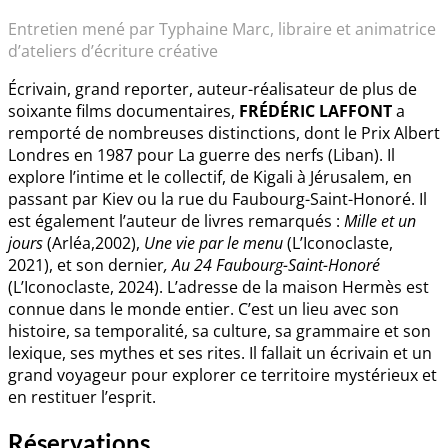
Entretien mené par Typhaine Marc, libraire et animatrice
d’ateliers d’écriture créative
Écrivain, grand reporter, auteur-réalisateur de plus de
soixante films documentaires,
FRÉDÉRIC LAFFONT
a
remporté de nombreuses distinctions, dont le Prix Albert
Londres en 1987 pour La guerre des nerfs (Liban). Il
explore l’intime et le collectif, de Kigali à Jérusalem, en
passant par Kiev ou la rue du Faubourg-Saint-Honoré. Il
est également l’auteur de livres remarqués :
Mille et un
jours
(Arléa,2002),
Une vie par le menu
(L’Iconoclaste,
2021), et son dernier
, Au 24 Faubourg-Saint-Honoré
(L’Iconoclaste, 2024). L’adresse de la maison Hermès est
connue dans le monde entier. C’est un lieu avec son
histoire, sa temporalité, sa culture, sa grammaire et son
lexique, ses mythes et ses rites. Il fallait un écrivain et un
grand voyageur pour explorer ce territoire mystérieux et
en restituer l’esprit.
Réservations