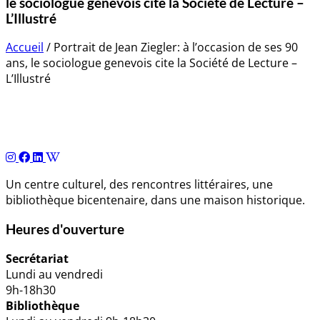
le sociologue genevois cite la Société de Lecture –
L’Illustré
Accueil
/
Portrait de Jean Ziegler: à l’occasion de ses 90
ans, le sociologue genevois cite la Société de Lecture –
L’Illustré
Navigation
de
l’article
Un centre culturel, des rencontres littéraires, une
bibliothèque bicentenaire, dans une maison historique.
Heures d'ouverture
Secrétariat
Lundi au vendredi
9h-18h30
Bibliothèque