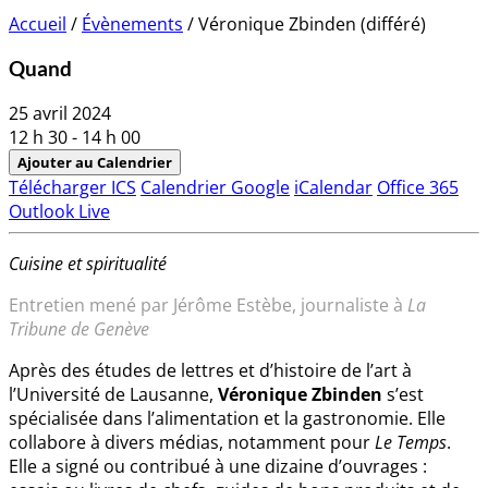
Accueil
/
Évènements
/
Véronique Zbinden (différé)
Quand
25 avril 2024
12 h 30 - 14 h 00
Ajouter au Calendrier
Télécharger ICS
Calendrier Google
iCalendar
Office 365
Outlook Live
Cuisine et spiritualité
Entretien mené par Jérôme Estèbe, journaliste à
La
Tribune de Genève
Après des études de lettres et d’histoire de l’art à
l’Université de Lausanne,
Véronique Zbinden
s’est
spécialisée dans l’alimentation et la gastronomie. Elle
collabore à divers médias, notamment pour
Le Temps
.
Elle a signé ou contribué à une dizaine d’ouvrages :