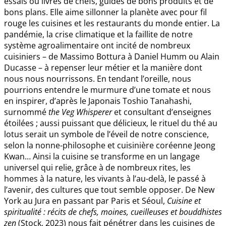
essais ou livres de chefs, guides de bons produits et de
bons plans. Elle aime sillonner la planète avec pour fil
rouge les cuisines et les restaurants du monde entier. La
pandémie, la crise climatique et la faillite de notre
système agroalimentaire ont incité de nombreux
cuisiniers – de Massimo Bottura à Daniel Humm ou Alain
Ducasse – à repenser leur métier et la manière dont
nous nous nourrissons. En tendant l’oreille, nous
pourrions entendre le murmure d’une tomate et nous
en inspirer, d’après le Japonais Toshio Tanahashi,
surnommé
the Veg Whisperer
et consultant d’enseignes
étoilées ; aussi puissant que délicieux, le rituel du thé au
lotus serait un symbole de l’éveil de notre conscience,
selon la nonne-philosophe et cuisinière coréenne Jeong
Kwan… Ainsi la cuisine se transforme en un langage
universel qui relie, grâce à de nombreux rites, les
hommes à la nature, les vivants à l’au-delà, le passé à
l’avenir, des cultures que tout semble opposer. De New
York au Jura en passant par Paris et Séoul,
Cuisine et
spiritualité : récits de chefs, moines, cueilleuses et bouddhistes
zen
(Stock, 2023) nous fait pénétrer dans les cuisines de