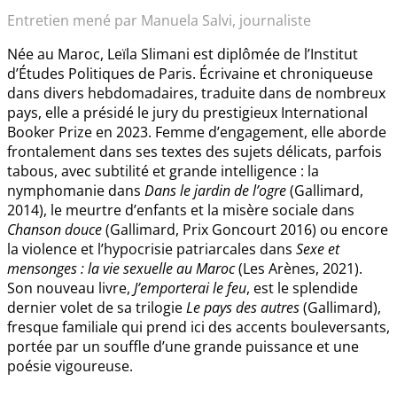
Entretien mené par Manuela Salvi, journaliste
Née au Maroc, Leïla Slimani est diplômée de l’Institut
d’Études Politiques de Paris. Écrivaine et chroniqueuse
dans divers hebdomadaires, traduite dans de nombreux
pays, elle a présidé le jury du prestigieux International
Booker Prize en 2023. Femme d’engagement, elle aborde
frontalement dans ses textes des sujets délicats, parfois
tabous, avec subtilité et grande intelligence : la
nymphomanie dans
Dans le jardin de l’ogre
(Gallimard,
2014), le meurtre d’enfants et la misère sociale dans
Chanson douce
(Gallimard, Prix Goncourt 2016) ou encore
la violence et l’hypocrisie patriarcales dans
Sexe et
mensonges : la vie sexuelle au Maroc
(Les Arènes, 2021).
Son nouveau livre,
J’emporterai le feu
, est le splendide
dernier volet de sa trilogie
Le pays des autres
(Gallimard),
fresque familiale qui prend ici des accents bouleversants,
portée par un souffle d’une grande puissance et une
poésie vigoureuse.