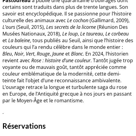
Pastoureau
a publié une quarantaine d’ouvrages dont
certains sont traduits dans plus de trente langues. Son
savoir est encyclopédique. Il se passionne pour l’histoire
culturelle des animaux avec
Le cochon
(Gallimard, 2009),
L’ours
(Seuil, 2015),
Les secrets de la licorne
(Réunion Des
Musées Nationaux, 2018),
Le loup
,
Le taureau
,
Le corbeau
et
La baleine
, tous publiés au Seuil, ainsi que l’histoire des
couleurs qui l’a rendu célèbre dans le monde entier :
Bleu
,
Noir
,
Vert
,
Rouge
,
Jaune
et
Blanc
. En 2024, l’historien
revient avec
Rose : histoire d’une couleur
. Tantôt jugée trop
voyante ou de mauvais goût, tantôt appréciée comme
couleur emblématique de la modernité, cette demi-
teinte fait l’objet d’une reconnaissance ambivalente.
L’ouvrage retrace la longue et turbulente saga du rose
en Europe, de l’Antiquité grecque à nos jours en passant
par le Moyen-Âge et le romantisme.
.
Réservations