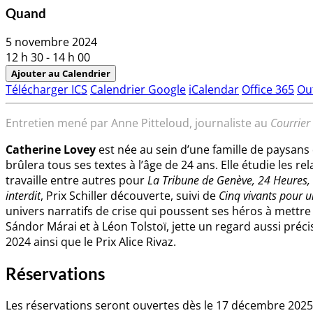
Quand
5 novembre 2024
12 h 30 - 14 h 00
Ajouter au Calendrier
Télécharger ICS
Calendrier Google
iCalendar
Office 365
Ou
Entretien mené par Anne Pitteloud, journaliste au
Courrier
Catherine Lovey
est née au sein d’une famille de paysans 
brûlera tous ses textes à l’âge de 24 ans. Elle étudie les r
travaille entre autres pour
La Tribune de Genève, 24 Heures,
interdit
, Prix Schiller découverte, suivi de
Cinq vivants pour u
univers narratifs de crise qui poussent ses héros à mettr
Sándor Márai et à Léon Tolstoï, jette un regard aussi préc
2024 ainsi que le Prix Alice Rivaz.
Réservations
Les réservations seront ouvertes dès le 17 décembre 202