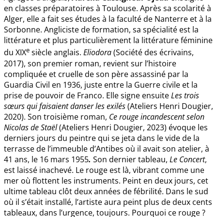
en classes préparatoires à Toulouse. Après sa scolarité à
Alger, elle a fait ses études à la faculté de Nanterre et à la
Sorbonne. Angliciste de formation, sa spécialité est la
littérature et plus particulièrement la littérature féminine
e
du XIX
siècle anglais.
Eliodora
(Société des écrivains,
2017), son premier roman, revient sur l’histoire
compliquée et cruelle de son père assassiné par la
Guardia Civil en 1936, juste entre la Guerre civile et la
prise de pouvoir de Franco. Elle signe ensuite
Les trois
sœurs qui faisaient danser les exilés
(Ateliers Henri Dougier,
2020). Son troisième roman,
Ce rouge incandescent selon
Nicolas de Staël
(Ateliers Henri Dougier, 2023) évoque les
derniers jours du peintre qui se jeta dans le vide de la
terrasse de l’immeuble d’Antibes où il avait son atelier, à
41 ans, le 16 mars 1955
.
Son dernier tableau,
Le Concert
,
est laissé inachevé. Le rouge est là, vibrant comme une
mer où flottent les instruments. Peint en deux jours, cet
ultime tableau clôt deux années de fébrilité. Dans le sud
où il s’était installé, l’artiste aura peint plus de deux cents
tableaux, dans l’urgence, toujours. Pourquoi ce rouge ?