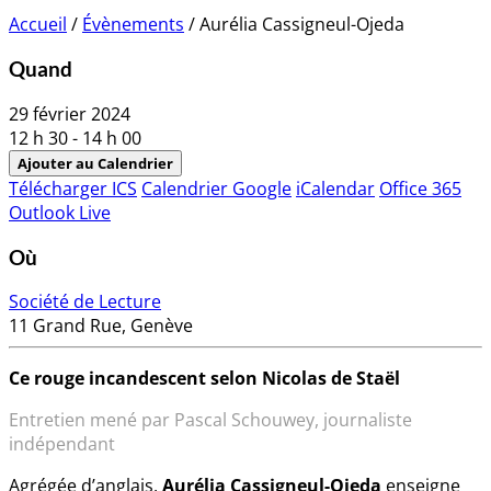
Accueil
/
Évènements
/
Aurélia Cassigneul-Ojeda
Quand
29 février 2024
12 h 30 - 14 h 00
Ajouter au Calendrier
Télécharger ICS
Calendrier Google
iCalendar
Office 365
Outlook Live
Où
Société de Lecture
11 Grand Rue, Genève
Ce rouge incandescent selon Nicolas de Staël
Entretien mené par Pascal Schouwey, journaliste
indépendant
Agrégée d’anglais,
Aurélia Cassigneul-Ojeda
enseigne