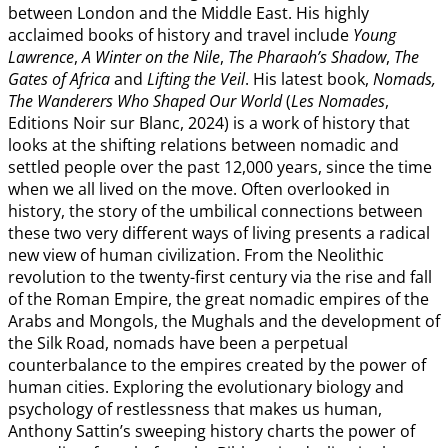
between London and the Middle East. His highly
acclaimed books of history and travel include
Young
Lawrence
,
A Winter on the Nile
,
The Pharaoh’s Shadow
,
The
Gates of Africa
and
Lifting the Veil
. His latest book,
Nomads,
The Wanderers Who Shaped Our World
(
Les Nomades
,
Editions Noir sur Blanc, 2024) is a work of history that
looks at the shifting relations between nomadic and
settled people over the past 12,000 years, since the time
when we all lived on the move. Often overlooked in
history, the story of the umbilical connections between
these two very different ways of living presents a radical
new view of human civilization. From the Neolithic
revolution to the twenty-first century via the rise and fall
of the Roman Empire, the great nomadic empires of the
Arabs and Mongols, the Mughals and the development of
the Silk Road, nomads have been a perpetual
counterbalance to the empires created by the power of
human cities. Exploring the evolutionary biology and
psychology of restlessness that makes us human,
Anthony Sattin’s sweeping history charts the power of