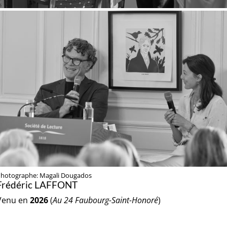
hotographe: Magali Dougados
Frédéric LAFFONT
Venu en
2026
(
Au 24 Faubourg-Saint-Honoré
)