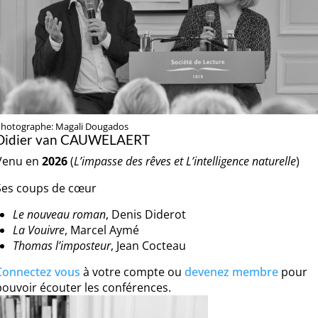
hotographe: Magali Dougados
Didier van CAUWELAERT
Venu en
2026
(
L’impasse des rêves et L’intelligence naturelle
)
Ses coups de cœur
Le nouveau roman
, Denis Diderot
La Vouivre
, Marcel Aymé
Thomas l’imposteur
, Jean Cocteau
Connectez vous
à votre compte ou
devenez membre
pour
pouvoir écouter les conférences.