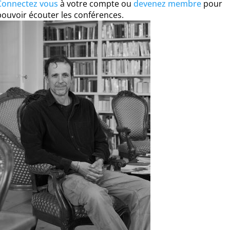
Connectez vous
à votre compte ou
devenez membre
pour
pouvoir écouter les conférences.