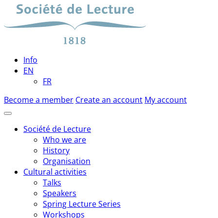
Skip
to
content
Info
EN
FR
Become a member
Create an account
My account
Société de Lecture
Who we are
History
Organisation
Cultural activities
Talks
Speakers
Spring Lecture Series
Workshops