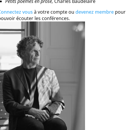
Petits poèmes en prose,
Charles Baudelaire
Connectez vous
à votre compte ou
devenez membre
pour
pouvoir écouter les conférences.