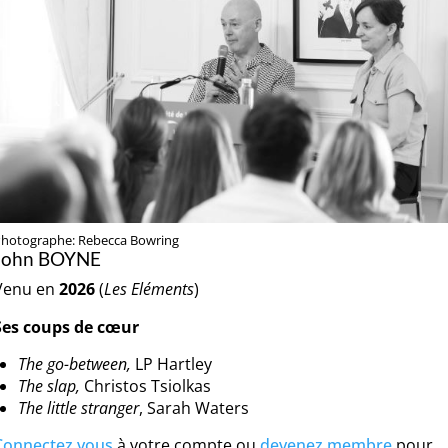
hotographe: Rebecca Bowring
John BOYNE
Venu en
2026
(
Les Eléments
)
Ses coups de cœur
The go-between,
LP Hartley
The slap,
Christos Tsiolkas
The little stranger
, Sarah Waters
Connectez vous
à votre compte ou
devenez membre
pour