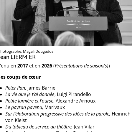
hotographe: Magali Dougados
Jean LIERMIER
Venu en
2017
et en
2026
(
Présentations de saison(s)
)
Ses coups de cœur
Peter Pan
, James Barrie
La vie que je t’ai donnée
, Luigi Pirandello
Petite lumière et l’ourse
, Alexandre Arnoux
Le paysan pavenu,
Marivaux
Sur l’élaboration progressive des idées de la parole,
Heinrich
von Kleist
Du tableau de service au théâtre,
Jean Vilar