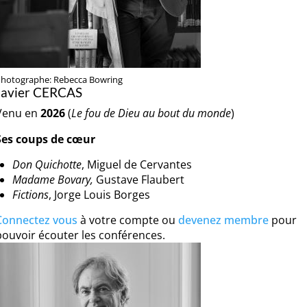
hotographe: Rebecca Bowring
Javier CERCAS
Venu en
2026
(
Le fou de Dieu au bout du monde
)
Ses coups de cœur
Don Quichotte
, Miguel de Cervantes
Madame Bovary,
Gustave Flaubert
Fictions
, Jorge Louis Borges
Connectez vous
à votre compte ou
devenez membre
pour
pouvoir écouter les conférences.