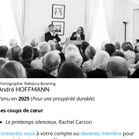
hotographe: Rebecca Bowring
André HOFFMANN
Venu en
2025
(
Pour une prospérité durable
)
Ses coups de cœur
Le printemps silencieux,
Rachel Carson
Connectez vous
à votre compte ou
devenez membre
pour